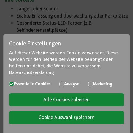
Lange Lebensdauer
Exakte Erfassung und Überwachung aller Parkplätze
Gesonderte Status-LED-Farben (z.B.
Behindertenstellplätze)
Montage unterhalb der Decke, auf Putz oder auf
Cookie Einstellungen
einer Schiene
Zeitsparend für Parkplatzsuchende
Auf dieser Website werden Cookie verwendet. Diese
Optimale Auslastung der Parkplätze durch
werden für den Betrieb der Website benötigt oder
Einzelplatzerfassung
helfen uns dabei, die Website zu verbessern.
Datenschutzerklärung
Senkung der Lüftungskosten, klimafreundlich
Hohe Detektionsgenauigkeit der Sensoren
Essentielle Cookies
Analyse
Marketing
Sensor- und Statusanzeige in einem Gehäuse
ModBus-Kommunikation
Alle Cookies zulassen
99 % Detektionsgenauigkeit
Cookie Auswahl speichern