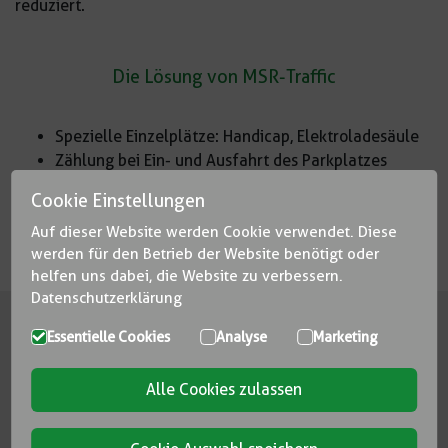
reduziert.
Die Lösung von MSR-Traffic
Spezielle Einzelplätze: Handicap, Elektroladesäule
Zählung bei Ein- und Ausfahrt des Parkplatzes
Kamera zur Erfassung geschützter Bereiche
Cookie Einstellungen
Displays und Hinweisschilder für Parkleitsysteme
Auf dieser Website werden Cookie verwendet. Diese
Software mit Cloudanbindung für die Auswertung
werden für den Betrieb der Website benötigt oder
helfen uns dabei, die Website zu verbessern.
Datenschutzerklärung
Das Projekt
Essentielle Cookies
Analyse
Marketing
Die
Stadt Straubing
leitet mit intelligenten
Parkleitsystemen Parkplatzsuchende dynamisch und
Alle Cookies zulassen
schnellstmöglich zum nächsten freien Stellplatz.