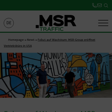
DE
Homepage
»
News
»
Fokus auf Wachstum: MSR-Group eröffnet
Vertriebsbüro in USA