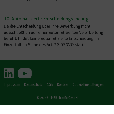
10. Automatisierte Entscheidungsfindung
Da die Entscheidung über Ihre Bewerbung nicht
ausschließlich auf einer automatisierten Verarbeitung
beruht, findet keine automatisierte Entscheidung im
Einzelfall im Sinne des Art. 22 DSGVO statt.
Impressum
Datenschutz
AGB
Kontakt
Cookie Einstellungen
© 2026 - MSR-Traffic GmbH