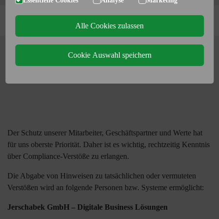
Essentielle Cookies
Analyse
Marketing
Alle Cookies zulassen
Cookie Auswahl speichern
Kontakt und Hinweisgebersystem
Der Schutz unserer Mitarbeiter, Geschäftspartner und Werte hat
für uns oberste Priorität. Daher ist es wichtig, rechtzeitig Kenntnis
über Compliance-Verstöße zu erlangen.
Die Abgabe von Hinweisen zu tatsächlichen oder vermuteten
Verstößen wird an folgende Personen bzw. Systeme ermöglicht:
Jerschabek GmbH – Digitale Business Lösungen